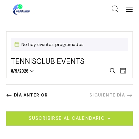
No hay eventos programados.
TENNISCLUB EVENTS
N
N
8/9/2026
B
D
S
A
u
A
í
s
e
V
V
a
c
l
E
E
DÍA ANTERIOR
SIGUIENTE DÍA
a
e
G
G
r
c
A
A
c
C
SUSCRIBIRSE AL CALENDARIO
C
i
I
I
o
Ó
n
Ó