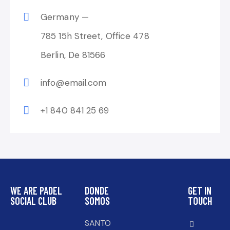
Germany —
785 15h Street, Office 478
Berlin, De 81566
info@email.com
+1 840 841 25 69
WE ARE PADEL
DONDE
GET IN
SOCIAL CLUB
SOMOS
TOUCH
SANTO