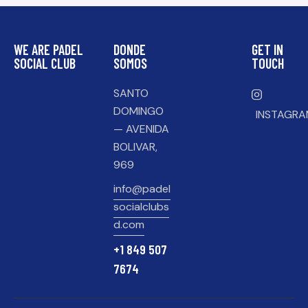
WE ARE PADEL
DONDE
GET IN
SOCIAL CLUB
SOMOS
TOUCH
SANTO
DOMINGO
INSTAGR
— AVENIDA
BOLIVAR,
969
info@padel
socialclubs
d.com
+1 849 507
7674